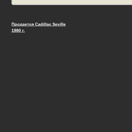
Продается Cadillac Seville
Запись навигация
1980 г.