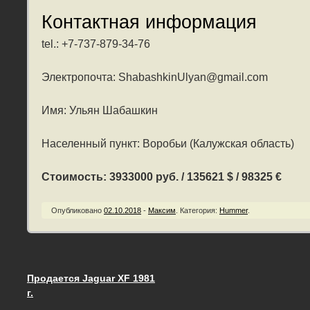
Контактная информация
tel.: +7-737-879-34-76
Электропочта: ShabashkinUlyan@gmail.com
Имя: Ульян Шабашкин
Населенный пункт: Воробьи (Калужская область)
Стоимость: 3933000 руб. / 135621 $ / 98325 €
Опубликовано
02.10.2018
-
Максим
.
Категория:
Hummer
.
Продается Jaguar XF 1981
Запись навигация
г.