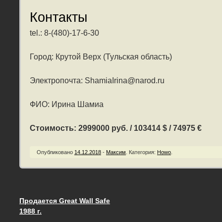
Контакты
tel.: 8-(480)-17-6-30
Город: Крутой Верх (Тульская область)
Электропочта: ShamiaIrina@narod.ru
ФИО: Ирина Шамиа
Стоимость: 2999000 руб. / 103414 $ / 74975 €
Опубликовано
14.12.2018
-
Максим
.
Категория:
Howo
.
Продается Great Wall Safe
Запись навигация
1988 г.