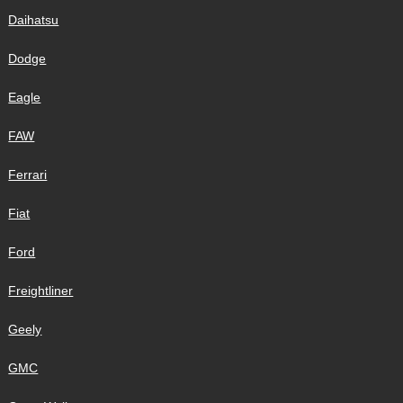
Daihatsu
Dodge
Eagle
FAW
Ferrari
Fiat
Ford
Freightliner
Geely
GMC