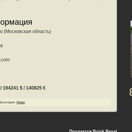
формация
о (Московская область)
ев
l.com
 194241 $ / 140825 €
Категория:
Howo
.
Продается Buick Regal