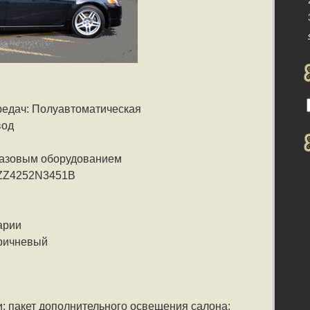
редач: Полуавтоматическая
вод
 газовым оборудованием
 ZZ4252N3451B
арии
оричневый
и; пакет дополнительного освещения салона;