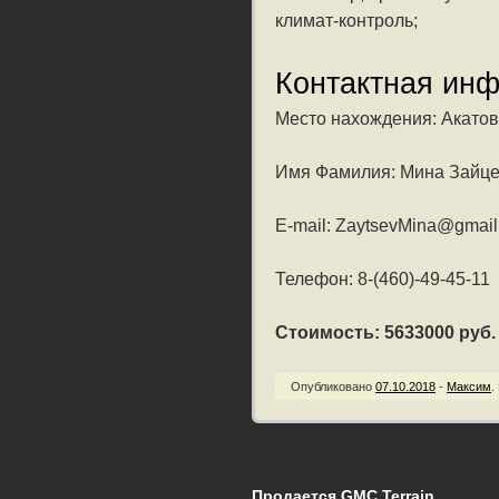
климат-контроль;
Контактная ин
Место нахождения: Акатов
Имя Фамилия: Мина Зайц
E-mail: ZaytsevMina@gmai
Телефон: 8-(460)-49-45-11
Стоимость: 5633000 руб. /
Опубликовано
07.10.2018
-
Максим
.
Продается GMC Terrain