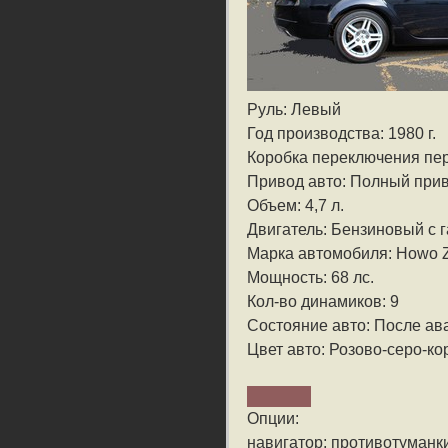
Руль: Левый
Год производства: 1980 г.
Коробка переключения пе
Привод авто: Полный при
Объем: 4,7 л.
Двигатель: Бензиновый с
Марка автомобиля: Howo
Мощность: 68 лс.
Кол-во динамиков: 9
Состояние авто: После ав
Цвет авто: Розово-серо-к
Опции:
навигатор; противотуманк