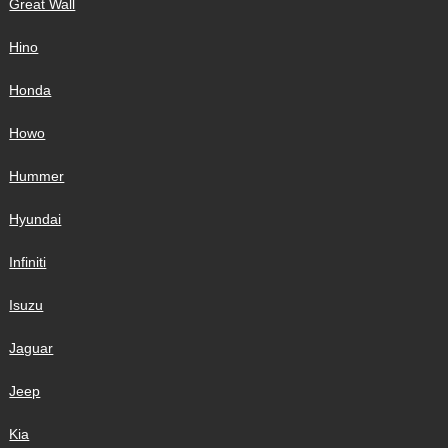
Great Wall
Hino
Honda
Howo
Hummer
Hyundai
Infiniti
Isuzu
Jaguar
Jeep
Kia