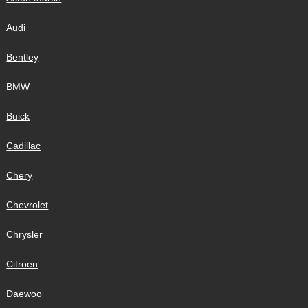
Audi
Bentley
BMW
Buick
Cadillac
Chery
Chevrolet
Chrysler
Citroen
Daewoo