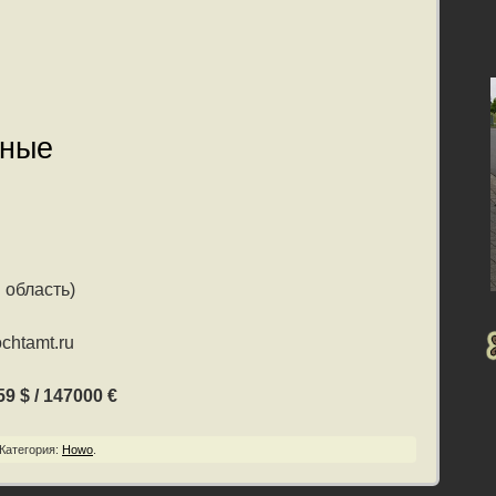
нные
 область)
chtamt.ru
9 $ / 147000 €
Категория:
Howo
.