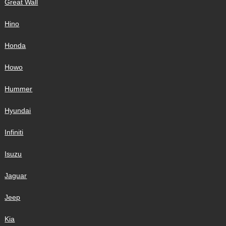
Great Wall
Hino
Honda
Howo
Hummer
Hyundai
Infiniti
Isuzu
Jaguar
Jeep
Kia