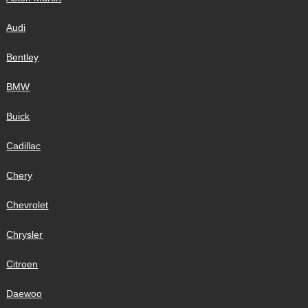
Audi
Bentley
BMW
Buick
Cadillac
Chery
Chevrolet
Chrysler
Citroen
Daewoo