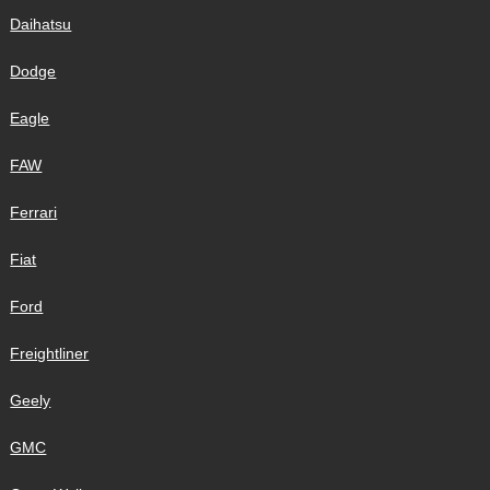
Daihatsu
Dodge
Eagle
FAW
Ferrari
Fiat
Ford
Freightliner
Geely
GMC