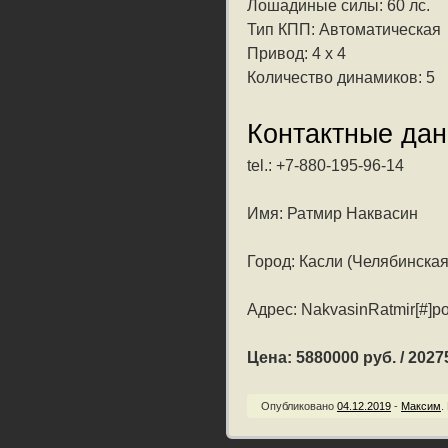
Лошадиные силы: 60 лс.
Тип КПП: Автоматическая
Привод: 4 x 4
Количество динамиков: 5
Контактные да
tel.: +7-880-195-96-14
Имя: Ратмир Наквасин
Город: Касли (Челябинская
Адрес: NakvasinRatmir[#]po
Цена: 5880000 руб. / 20275
Опубликовано
04.12.2019
-
Максим
.