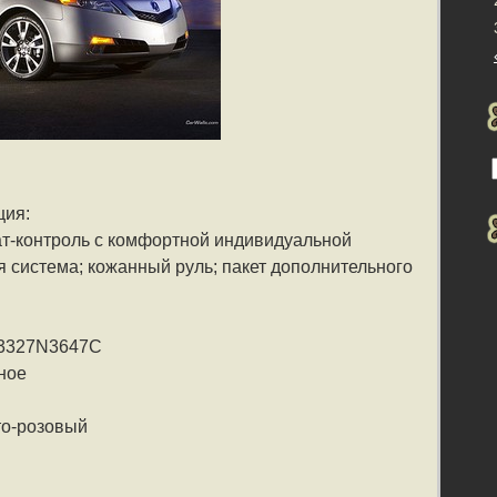
ция:
ат-контроль с комфортной индивидуальной
я система; кожанный руль; пакет дополнительного
Z3327N3647C
ное
то-розовый