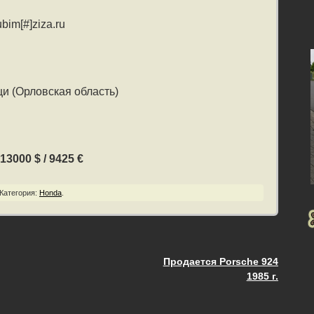
bim[#]ziza.ru
и (Орловская область)
13000 $ / 9425 €
Категория:
Honda
.
Продается Porsche 924
ия
1985 г.