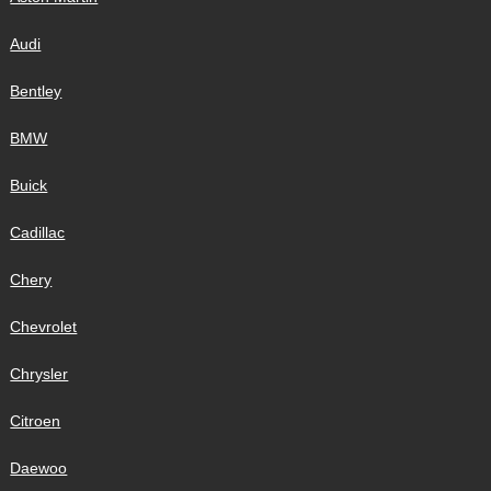
Audi
Bentley
BMW
Buick
Cadillac
Chery
Chevrolet
Chrysler
Citroen
Daewoo