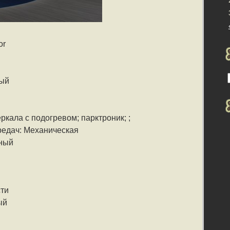
or
ный
ркала с подогревом; парктроник; ;
редач: Механическая
еный
сти
ый