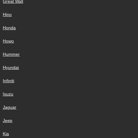
Great Wall
Hino
Honda
Howo
Hummer
Hyundai
Infiniti
Isuzu
Jaguar
Jeep
Kia