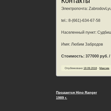
Контакты
Электропочта: ZabrodovLyu
tel.: 8-(661)-634-67-58
Населенный пункт: Судбищ
Имя: Любим Забродов
Стоимость: 377000 руб. / 
Опубликовано
18.09.2018
-
Максим
.
Продается Hino Ranger
Запись навигац
1989 г.