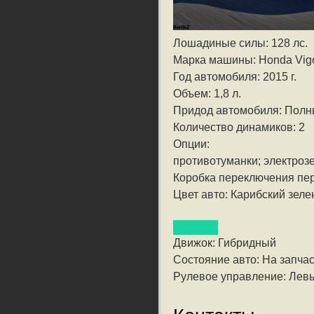
Лошадиные силы: 128 лс.
Марка машины: Honda Vig
Год автомобиля: 2015 г.
Объем: 1,8 л.
Придод автомобиля: Пол
Количество динамиков: 2
Опции:
противотуманки; электрозе
Коробка переключения пе
Цвет авто: Карибский зел
Движок: Гибридный
Состояние авто: На запча
Рулевое управление: Лев