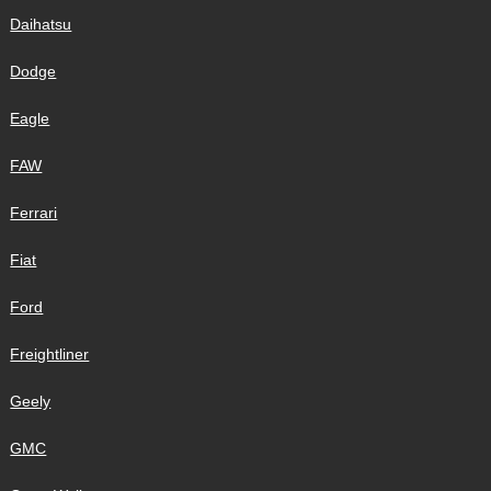
Daihatsu
Dodge
Eagle
FAW
Ferrari
Fiat
Ford
Freightliner
Geely
GMC