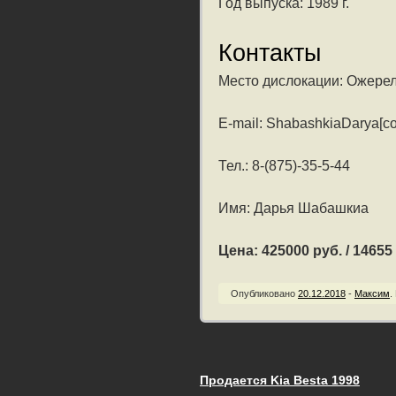
Год выпуска: 1989 г.
Контакты
Место дислокации: Ожерел
E-mail: ShabashkiaDarya[со
Тел.: 8-(875)-35-5-44
Имя: Дарья Шабашкиа
Цена: 425000 руб. / 14655 
Опубликовано
20.12.2018
-
Максим
.
Продается Kia Besta 1998
Запись навигац