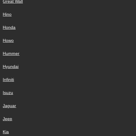
Great Wall
Hino
Honda
Howo
Hummer
Hyundai
Infiniti
Isuzu
Jaguar
Jeep
Kia