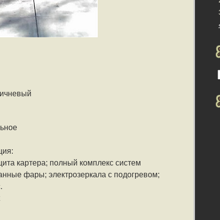
ричневый
льное
ция:
щита картера; полный комплекс систем
анные фары; электрозеркала с подогревом;
.