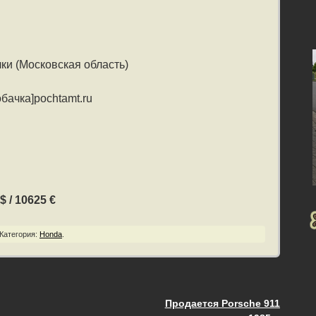
ки (Московская область)
бачка]pochtamt.ru
$ / 10625 €
Категория:
Honda
.
Продается Porsche 911
ия