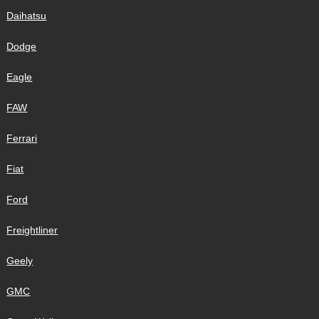
Daihatsu
Dodge
Eagle
FAW
Ferrari
Fiat
Ford
Freightliner
Geely
GMC