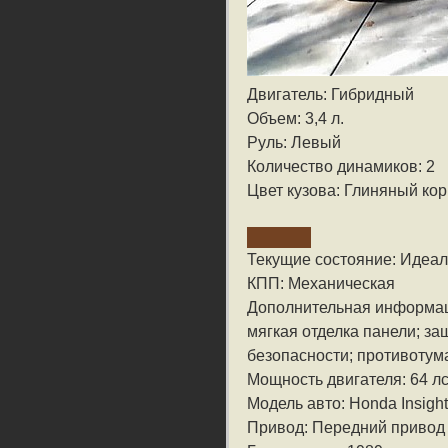
Двигатель: Гибридный
Объем: 3,4 л.
Руль: Левый
Количество динамиков: 2
Цвет кузова: Глиняный ко
Текущие состояние: Идеа
КПП: Механическая
Дополнительная информа
мягкая отделка панели; за
безопасности; противотум
Мощность двигателя: 64 лс
Модель авто: Honda Insight
Привод: Передний привод