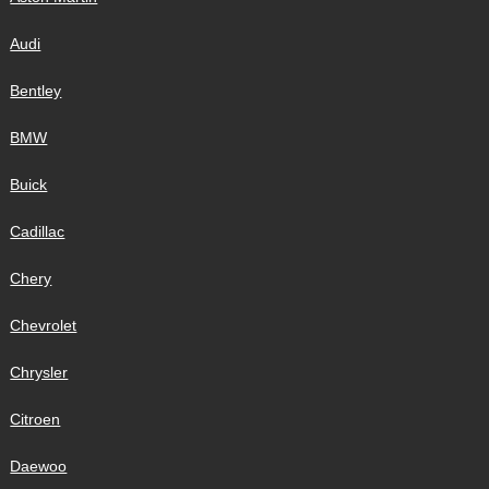
Audi
Bentley
BMW
Buick
Cadillac
Chery
Chevrolet
Chrysler
Citroen
Daewoo