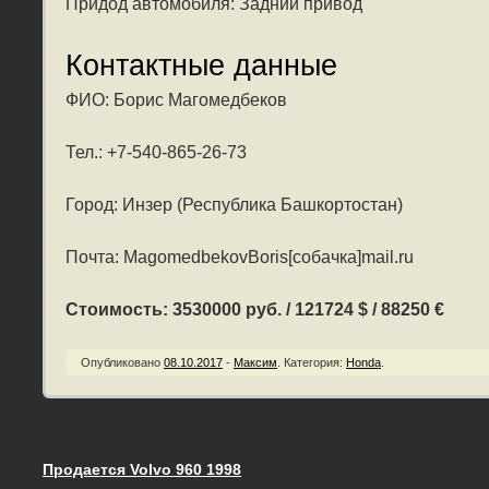
Придод автомобиля: Задний привод
Контактные данные
ФИО: Борис Магомедбеков
Тел.: +7-540-865-26-73
Город: Инзер (Республика Башкортостан)
Почта: MagomedbekovBoris[собачка]mail.ru
Стоимость: 3530000 руб. / 121724 $ / 88250 €
Опубликовано
08.10.2017
-
Максим
.
Категория:
Honda
.
Продается Volvo 960 1998
Запись навигация