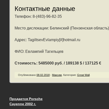
Контактные данные
Телефон: 8-(483)-96-82-35
Место дислокации: Белинский (Пензенская область)
Адрес: TagiltsevEvlampiy[#]hotmail.ru
ФИО: Евлампий Тагильцев
Стоимость: 5485000 руб. / 189138 $ / 137125 €
Опубликовано
08.02.2018
-
Максим
.
Категория:
Great Wall
.
Продается Porsche
Запись навигация
Cayenne 2002 г.