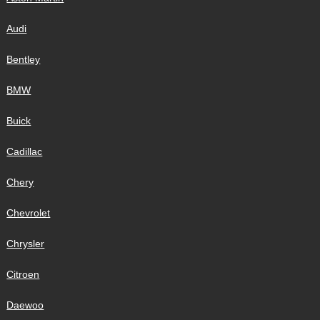
Audi
Bentley
BMW
Buick
Cadillac
Chery
Chevrolet
Chrysler
Citroen
Daewoo