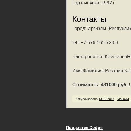
Год выпуска: 1992 г.
Контакты
Город: Иргизлы (Республи
tel.: +7-576-565-72-63
Электропочта: KaverzneaRoz
Имя Фамилия: Розалия Ка
Стоимость: 431000 руб. / 
Опубликовано
13.12.2017
-
Максим
.
Продается Dodge