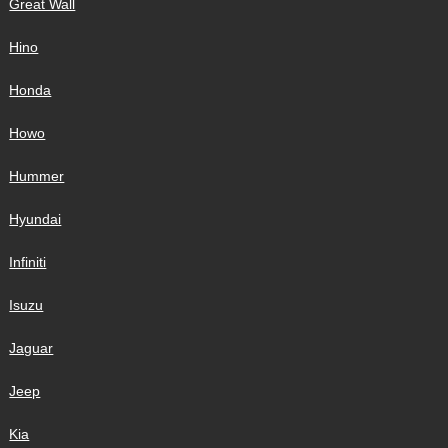
Great Wall
Hino
Honda
Howo
Hummer
Hyundai
Infiniti
Isuzu
Jaguar
Jeep
Kia