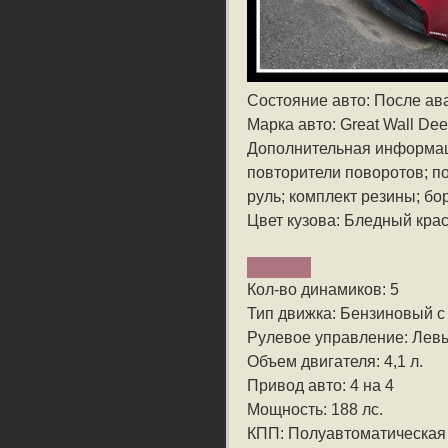
Состояние авто: После ав
Марка авто: Great Wall Dee
Дополнительная информа
повторители поворотов; п
руль; комплект резины; бо
Цвет кузова: Бледный кра
Кол-во динамиков: 5
Тип движка: Бензиновый 
Рулевое управление: Лев
Объем двигателя: 4,1 л.
Привод авто: 4 на 4
Мощность: 188 лс.
КПП: Полуавтоматическая