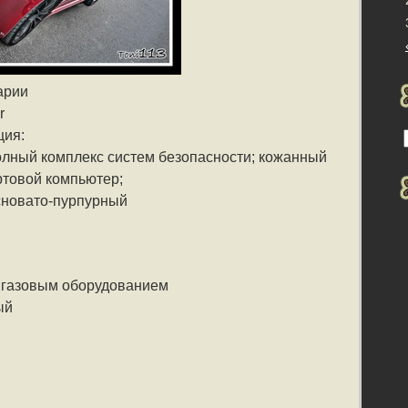
арии
r
ция:
олный комплекс систем безопасности; кожанный
ртовой компьютер;
сновато-пурпурный
с газовым оборудованием
ый