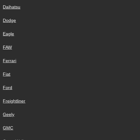
Daihatsu
Dodge
Eagle
FAW
Ferrari
Fiat
Ford
Freightliner
Geely
GMC