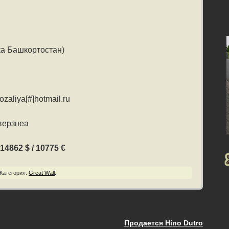
ка Башкортостан)
aliya[#]hotmail.ru
верзнеа
14862 $ / 10775 €
Категория:
Great Wall
.
Продается Hino Dutro