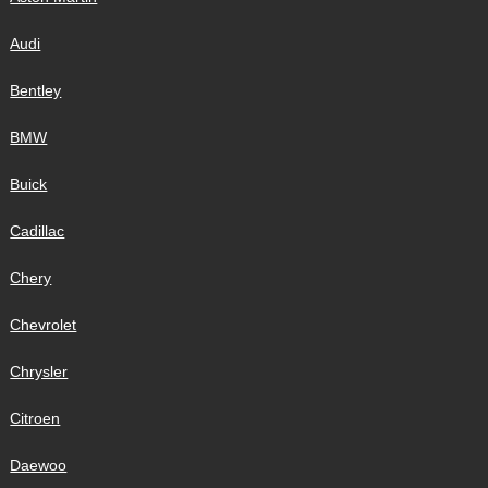
Audi
Bentley
BMW
Buick
Cadillac
Chery
Chevrolet
Chrysler
Citroen
Daewoo