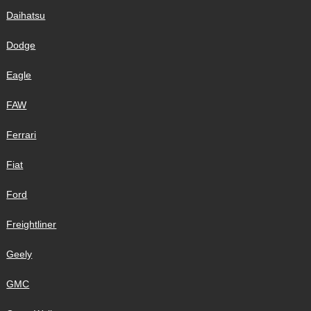
Daihatsu
Dodge
Eagle
FAW
Ferrari
Fiat
Ford
Freightliner
Geely
GMC