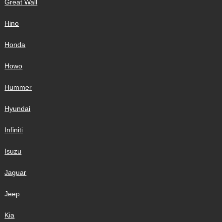
Great Wall
Hino
Honda
Howo
Hummer
Hyundai
Infiniti
Isuzu
Jaguar
Jeep
Kia