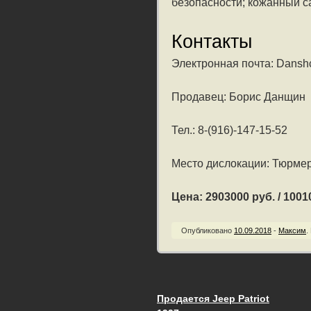
безопасности; кожанный са
Контакты
Электронная почта: Danshc
Продавец: Борис Данщин
Тел.: 8-(916)-147-15-52
Место дислокации: Тюрмер
Цена: 2903000 руб. / 10010
Опубликовано
10.09.2018
-
Максим
.
Продается Jeep Patriot
Запись навигац