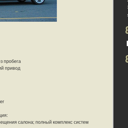
з пробега
ий привод
er
ция:
вещения салона; полный комплекс систем