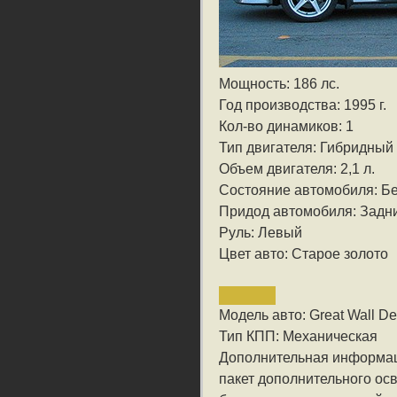
Мощность: 186 лс.
Год производства: 1995 г.
Кол-во динамиков: 1
Тип двигателя: Гибридный
Объем двигателя: 2,1 л.
Состояние автомобиля: Бе
Придод автомобиля: Задн
Руль: Левый
Цвет авто: Старое золото
Модель авто: Great Wall De
Тип КПП: Механическая
Дополнительная информа
пакет дополнительного ос