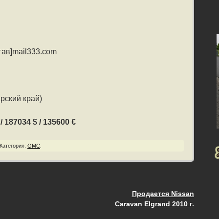
[гав]mail333.com
рский край)
 187034 $ / 135600 €
Категория:
GMC
.
Продается Nissan
ия
Caravan Elgrand 2010 г.