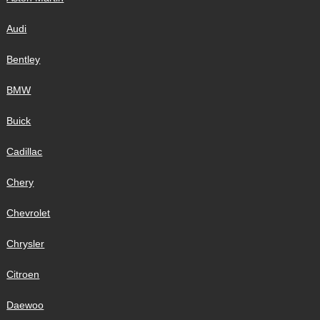
Audi
Bentley
BMW
Buick
Cadillac
Chery
Chevrolet
Chrysler
Citroen
Daewoo