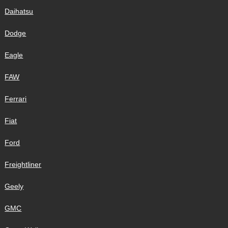
Daihatsu
Dodge
Eagle
FAW
Ferrari
Fiat
Ford
Freightliner
Geely
GMC