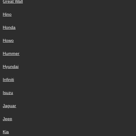
Great Wall
Hino
Honda
Howo
Hummer
Hyundai
Infiniti
Isuzu
Jaguar
Jeep
Kia