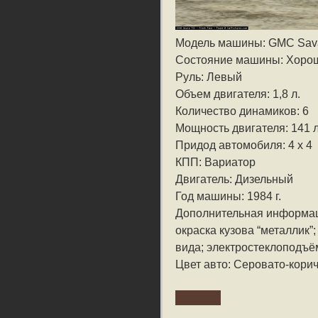
Модель машины: GMC Sav
Состояние машины: Хоро
Руль: Левый
Объем двигателя: 1,8 л.
Количество динамиков: 6
Мощность двигателя: 141 л
Придод автомобиля: 4 x 4
КПП: Вариатор
Двигатель: Дизельный
Год машины: 1984 г.
Дополнительная информа
окраска кузова “металлик”
вида; электростеклоподъё
Цвет авто: Серовато-кори