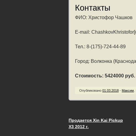
Контакты
ФИО: Христофор Чашков
E-mail: ChashkovKhristofor
Тел.: 8-(175)-724-44-89
Город: Волконка (Краснода
Стоимость: 5424000 руб. /
Опубликовано
01.03.2018
-
Максим
.
Продается Xin Kai Pickup
Запись навигац
X3 2012 г.