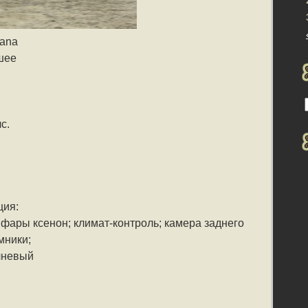
ana
шее
с.
ция:
; фары ксенон; климат-контроль; камера заднего
мники;
чневый