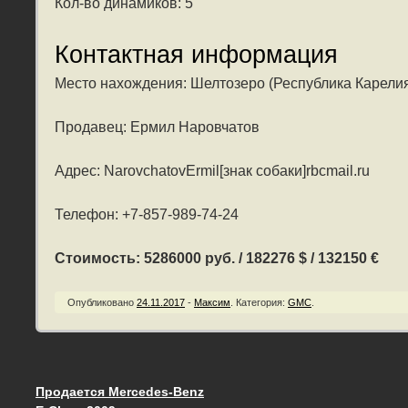
Кол-во динамиков: 5
Контактная информация
Место нахождения: Шелтозеро (Республика Карели
Продавец: Ермил Наровчатов
Адрес: NarovchatovErmil[знак собаки]rbcmail.ru
Телефон: +7-857-989-74-24
Стоимость: 5286000 руб. / 182276 $ / 132150 €
Опубликовано
24.11.2017
-
Максим
.
Категория:
GMC
.
Продается Mercedes-Benz
Запись навигация