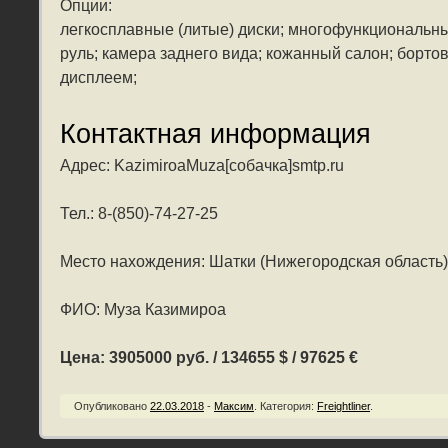
Опции:
легкосплавные (литые) диски; многофункциональн
руль; камера заднего вида; кожанный салон; борто
дисплеем;
Контактная информация
Адрес: KazimiroaMuza[собачка]smtp.ru
Тел.: 8-(850)-74-27-25
Место нахождения: Шатки (Нижегородская область)
ФИО: Муза Казимироа
Цена: 3905000 руб. / 134655 $ / 97625 €
Опубликовано
22.03.2018
-
Максим
.
Категория:
Freightliner
.