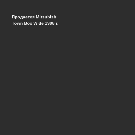
Продается Mitsubishi
Запись навигация
Town Box Wide 1998 г.