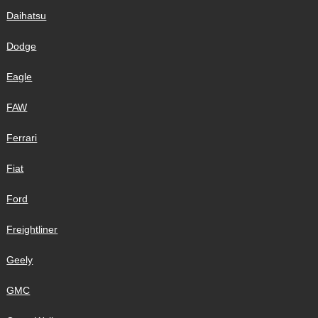
Daihatsu
Dodge
Eagle
FAW
Ferrari
Fiat
Ford
Freightliner
Geely
GMC