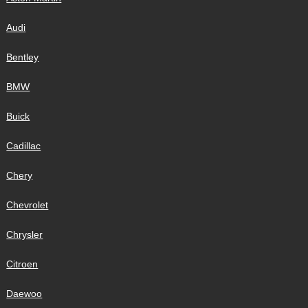
Audi
Bentley
BMW
Buick
Cadillac
Chery
Chevrolet
Chrysler
Citroen
Daewoo