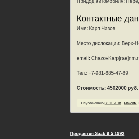
Придод автомобиля: Пере
Контактные да
Имя: Карп Чазов
Место дислокации: Верх-Н
email: ChazovKarp[гав]nm.r
Тел.: +7-981-685-47-89
Стоимость: 4502000 руб. /
Опубликовано
08.11.2018
-
Максим
.
Продается Saab 9-5 1992
Запись навигац