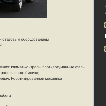
й с газовым оборудованием
й
ления; климат-контроль; противотуманные фары;
ктростеклоподъёмники;
редач: Роботизированная механика
n
робега