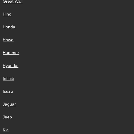
Great Wall
Hino
Honda
Howo
Hummer
Hyundai
Infiniti
Isuzu
Jaguar
Jeep
Kia