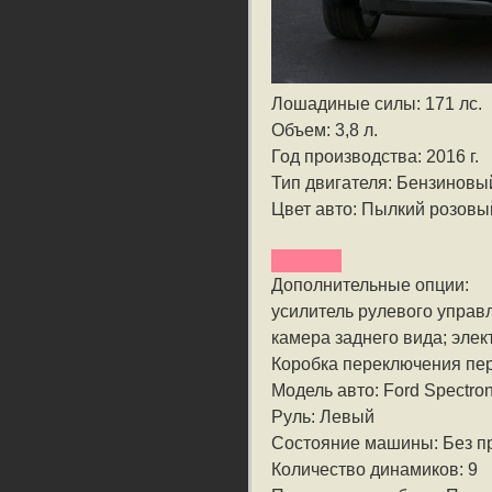
Лошадиные силы: 171 лс.
Объем: 3,8 л.
Год производства: 2016 г.
Тип двигателя: Бензиновы
Цвет авто: Пылкий розовы
Дополнительные опции:
усилитель рулевого управ
камера заднего вида; эле
Коробка переключения пе
Модель авто: Ford Spectro
Руль: Левый
Состояние машины: Без п
Количество динамиков: 9