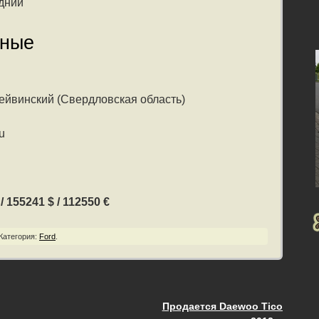
дний
нные
ейвинский (Свердловская область)
u
 155241 $ / 112550 €
Категория:
Ford
.
Продается Daewoo Tico
ия