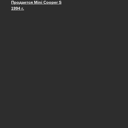
Продается Mini Cooper S
Запись навигация
1994 г.