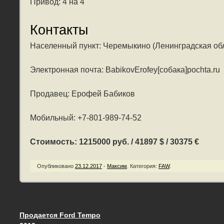
Привод: 4 на 4
Контакты
Населенный пункт: Черемыкино (Ленинградская об
Электронная почта: BabikovErofey[собака]pochta.ru
Продавец: Ерофей Бабиков
Мобильный: +7-801-989-74-52
Стоимость: 1215000 руб. / 41897 $ / 30375 €
Опубликовано
23.12.2017
-
Максим
.
Категория:
FAW
.
Продается Ford Tempo
Запись навигация