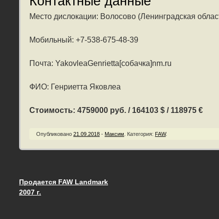
Контактные данные
Место дислокации: Волосово (Ленинградская облас
Мобильный: +7-538-675-48-39
Почта: YakovleaGenrietta[собачка]nm.ru
ФИО: Генриетта Яковлеа
Стоимость: 4759000 руб. / 164103 $ / 118975 €
Опубликовано
21.09.2018
-
Максим
.
Категория:
FAW
.
Продается FAW Landmark
Запись навигация
2007 г.