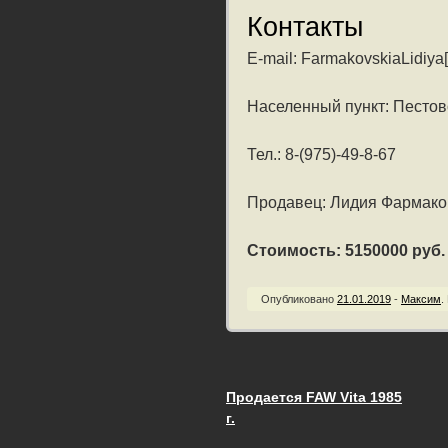
Контакты
E-mail: FarmakovskiaLidiya
Населенный пункт: Пестов
Тел.: 8-(975)-49-8-67
Продавец: Лидия Фармако
Стоимость: 5150000 руб. /
Опубликовано
21.01.2019
-
Максим
.
Продается FAW Vita 1985
Запись навигац
г.