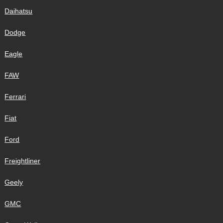
Daihatsu
Dodge
Eagle
FAW
Ferrari
Fiat
Ford
Freightliner
Geely
GMC