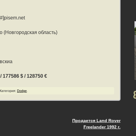
[#]pisem.net
о (Новгородская область)
вскиа
 177586 $ / 128750 €
Категория:
Dodge
.
Продается Land Rover
ия
Freelander 1992 г.