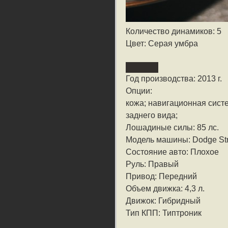
Количество динамиков: 5
Цвет: Серая умбра
Год производства: 2013 г.
Опции:
кожа; навигационная систе
заднего вида;
Лошадиные силы: 85 лс.
Модель машины: Dodge Str
Состояние авто: Плохое
Руль: Правый
Привод: Передний
Объем движка: 4,3 л.
Движок: Гибридный
Тип КПП: Типтроник