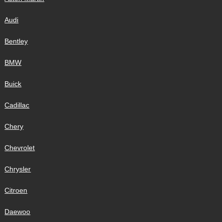
Audi
Bentley
BMW
Buick
Cadillac
Chery
Chevrolet
Chrysler
Citroen
Daewoo