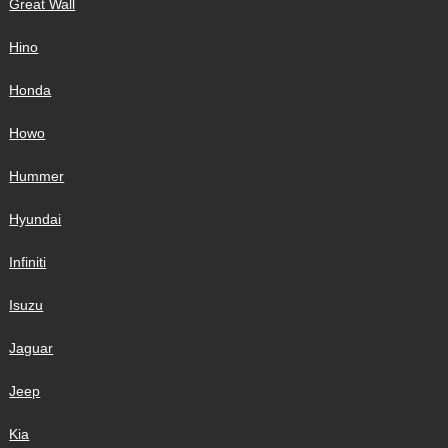
Great Wall
Hino
Honda
Howo
Hummer
Hyundai
Infiniti
Isuzu
Jaguar
Jeep
Kia