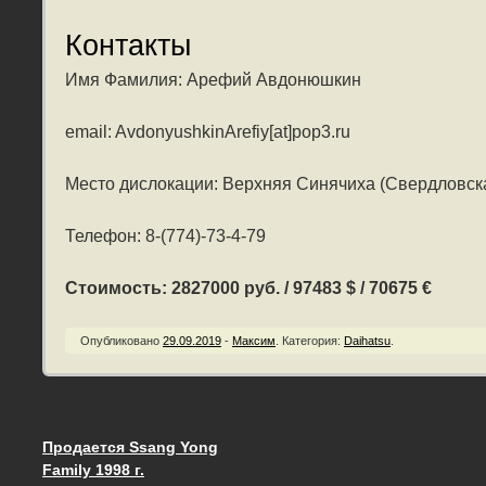
Контакты
Имя Фамилия: Арефий Авдонюшкин
email: AvdonyushkinArefiy[at]pop3.ru
Место дислокации: Верхняя Синячиха (Свердловска
Телефон: 8-(774)-73-4-79
Стоимость: 2827000 руб. / 97483 $ / 70675 €
Опубликовано
29.09.2019
-
Максим
.
Категория:
Daihatsu
.
Продается Ssang Yong
Запись навигация
Family 1998 г.