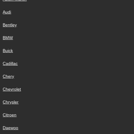
Audi
Bentley
BMW
Buick
Cadillac
Chery
Chevrolet
Chrysler
Citroen
Daewoo