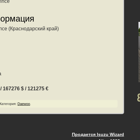
ince
формация
се (Краснодарский край)
а
 167276 $ / 121275 €
Категория:
Daewoo
.
Продается Isuzu Wizard
ия