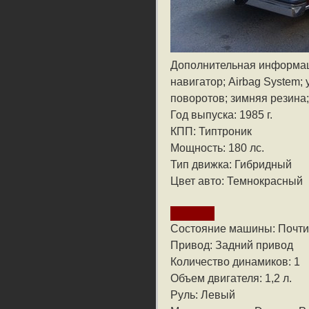
Дополнительная информа
навигатор; Airbag System;
поворотов; зимняя резина;
Год выпуска: 1985 г.
КПП: Типтроник
Мощность: 180 лс.
Тип движка: Гибридный
Цвет авто: Темнокрасный
Состояние машины: Почти
Привод: Задний привод
Количество динамиков: 1
Объем двигателя: 1,2 л.
Руль: Левый