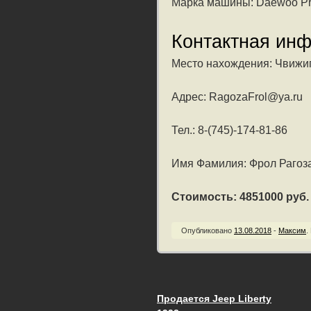
Марка машины: Daewoo Pr
Контактная ин
Место нахождения: Чвижип
Адрес: RagozaFrol@ya.ru
Тел.: 8-(745)-174-81-86
Имя Фамилия: Фрол Рагоз
Стоимость: 4851000 руб. /
Опубликовано
13.08.2018
-
Максим
.
Продается Jeep Liberty
Запись навигац