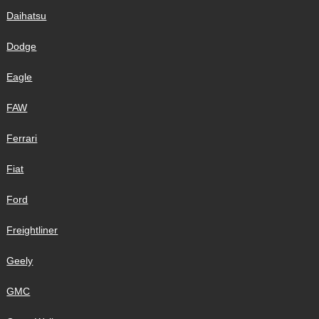
Daihatsu
Dodge
Eagle
FAW
Ferrari
Fiat
Ford
Freightliner
Geely
GMC