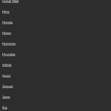
Great Wall
Hino
Honda
Howo
Hummer
Hyundai
Infiniti
Isuzu
Jaguar
Jeep
Kia