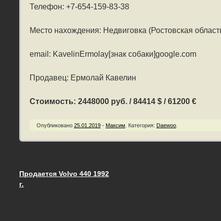
Телефон: +7-654-159-83-38
Место нахождения: Недвиговка (Ростовская област
email: KavelinErmolay[знак собаки]google.com
Продавец: Ермолай Кавелин
Стоимость: 2448000 руб. / 84414 $ / 61200 €
Опубликовано
25.01.2019
-
Максим
.
Категория:
Daewoo
.
Продается Volvo 440 1992
Запись навигация
г.