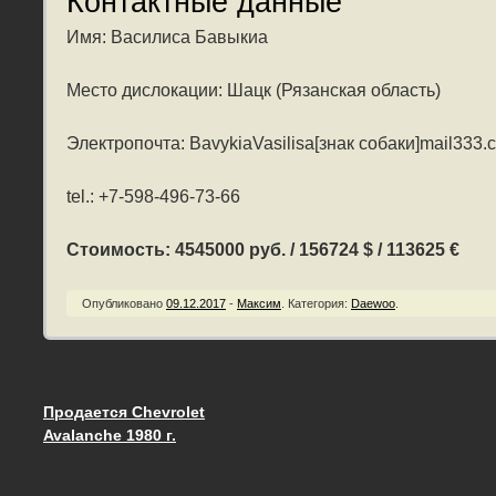
Контактные данные
Имя: Василиса Бавыкиа
Место дислокации: Шацк (Рязанская область)
Электропочта: BavykiaVasilisa[знак собаки]mail333.
tel.: +7-598-496-73-66
Стоимость: 4545000 руб. / 156724 $ / 113625 €
Опубликовано
09.12.2017
-
Максим
.
Категория:
Daewoo
.
Продается Chevrolet
Запись навигация
Avalanche 1980 г.