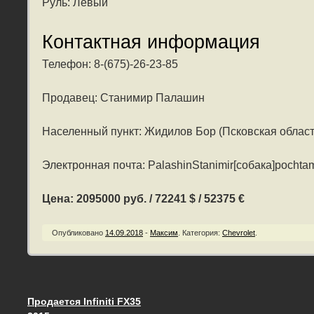
Руль: Левый
Контактная информация
Телефон: 8-(675)-26-23-85
Продавец: Станимир Палашин
Населенный пункт: Жидилов Бор (Псковская област
Электронная почта: PalashinStanimir[собака]pochtam
Цена: 2095000 руб. / 72241 $ / 52375 €
Опубликовано
14.09.2018
-
Максим
.
Категория:
Chevrolet
.
Продается Infiniti FX35
Запись навигация