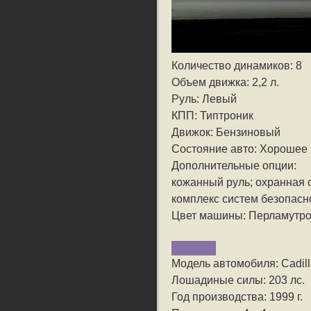
Количество динамиков: 8
Объем движка: 2,2 л.
Руль: Левый
КПП: Типтроник
Движок: Бензиновый
Состояние авто: Хорошее
Дополнительные опции:
кожанный руль; охранная с
комплекс систем безопасн
Цвет машины: Перламутр
Модель автомобиля: Cadilla
Лошадиные силы: 203 лс.
Год производства: 1999 г.