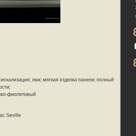
игнализация; люк; мягкая отделка панели; полный
ости;
ово-фиолетовый
c Seville