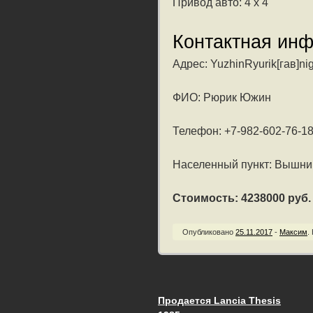
Привод авто: 4 x 4
Контактная ин
Адрес: YuzhinRyurik[гав]nig
ФИО: Рюрик Южин
Телефон: +7-982-602-76-1
Населенный пункт: Вышний
Стоимость: 4238000 руб. /
Опубликовано
25.11.2017
-
Максим
.
Продается Lancia Thesis
Запись навигац