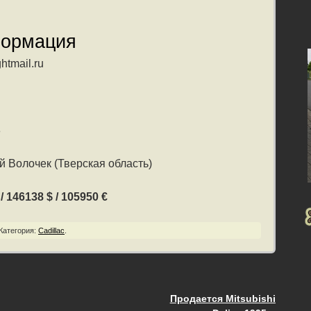
формация
htmail.ru
8
 Волочек (Тверская область)
 146138 $ / 105950 €
Категория:
Cadillac
.
Продается Mitsubishi
ия