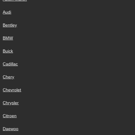
Audi
Bentley
BMW
Buick
Cadillac
Chery
Chevrolet
Chrysler
Citroen
Daewoo