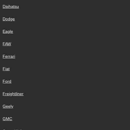
Daihatsu
Dodge
Eagle
FAW
Ferrari
Fiat
Ford
Freightliner
Geely
GMC