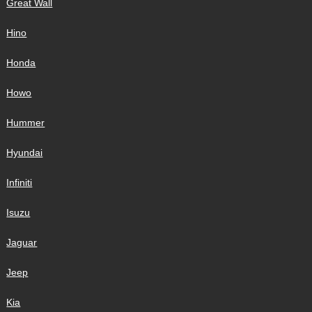
Great Wall
Hino
Honda
Howo
Hummer
Hyundai
Infiniti
Isuzu
Jaguar
Jeep
Kia