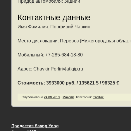
Придод автомобиля: Задний
Контактные данные
Имя Фамилия: Порфирий Чавкин
Место дислокации: Перевоз (Нижегородская област
Мобильный: +7-285-684-18-80
Адрес: ChavkinPorfiriy[at]qip.ru
Стоимость: 3933000 руб. / 135621 $ / 98325 €
Опубликовано
24.08.2019
-
Максим
.
Категория:
Cadillac
.
Продается Ssang Yong
Запись навигация