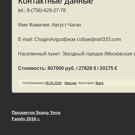
Контактные данные
tel.: 8-(756)-629-27-78
Имя Фамилия: Август Чагин
E-mail: ChaginAvgust[знак собаки]mail333.com
Населенный пункт: Звездный городок (Московская 
Стоимость: 807000 руб. / 27828 $ / 20175 €
Опубликовано
05.04.2018
-
Максим
.
Категория:
Buick
.
Продается Ssang Yong
Запись навигация
Family 2016 г.