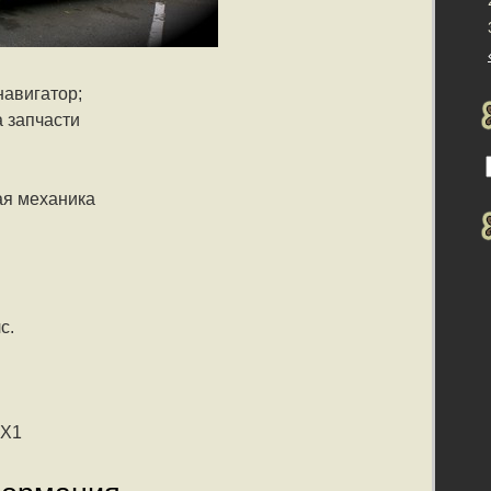
навигатор;
 запчасти
ая механика
с.
 X1