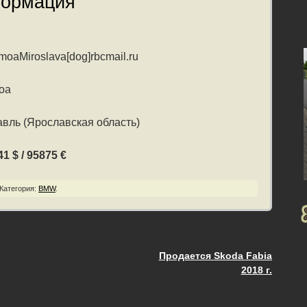
формация
moaMiroslava[dog]rbcmail.ru
оа
вль (Ярославская область)
1 $ / 95875 €
Категория:
BMW
.
Продается Skoda Fabia
ия
2018 г.