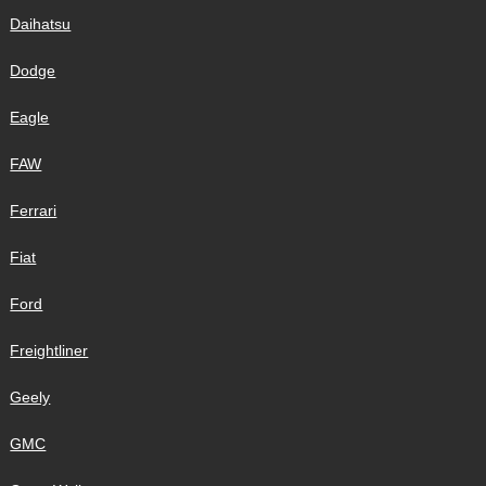
Daihatsu
Dodge
Eagle
FAW
Ferrari
Fiat
Ford
Freightliner
Geely
GMC