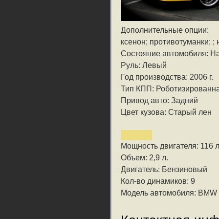
Дополнительные опции:
ксенон; противотуманки; ; 
Состояние автомобиля: На
Руль: Левый
Год производства: 2006 г.
Тип КПП: Роботизированн
Привод авто: Задний
Цвет кузова: Старый лен
Мощность двигателя: 116 л
Объем: 2,9 л.
Двигатель: Бензиновый
Кол-во динамиков: 9
Модель автомобиля: BMW