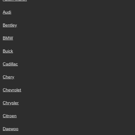
Audi
Bentley
BMW
Buick
Cadillac
Chery
Chevrolet
Chrysler
Citroen
Daewoo