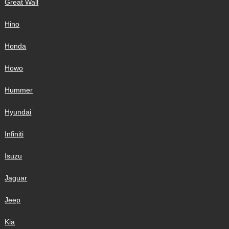
Great Wall
Hino
Honda
Howo
Hummer
Hyundai
Infiniti
Isuzu
Jaguar
Jeep
Kia