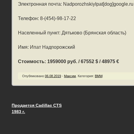
Электронная почта: NadporozhskiyIpat[dog]google.ru
Телефон: 8-(454)-98-17-22
Населенный пункт: Дятьково (Брянская область)
Имя: Ипат Надпорожский
Стоимость: 1959000 руб. / 67552 $ / 48975 €
Опубликовано
06.08.2019
-
Максим
.
Категория:
BMW
.
Продается Cadillac CTS
Запись навигация
1983 г.