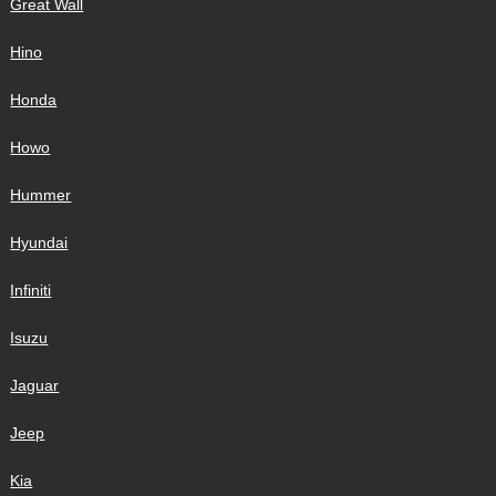
Great Wall
Hino
Honda
Howo
Hummer
Hyundai
Infiniti
Isuzu
Jaguar
Jeep
Kia