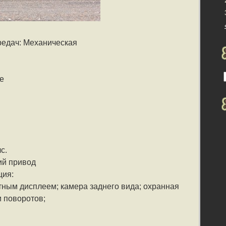
редач: Механическая
е
с.
ий привод
ция:
тным дисплеем; камера заднего вида; охранная
и поворотов;