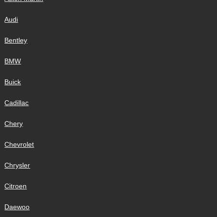
Audi
Bentley
BMW
Buick
Cadillac
Chery
Chevrolet
Chrysler
Citroen
Daewoo