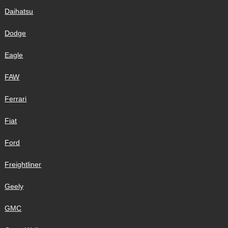
Daihatsu
Dodge
Eagle
FAW
Ferrari
Fiat
Ford
Freightliner
Geely
GMC