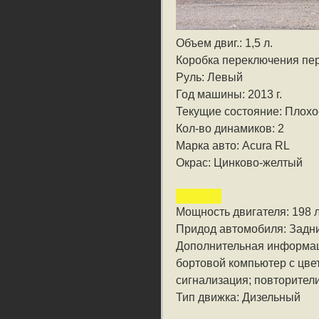
Объем двиг.: 1,5 л.
Коробка переключения пе
Руль: Левый
Год машины: 2013 г.
Текущие состояние: Плохо
Кол-во динамиков: 2
Марка авто: Acura RL
Окрас: Цинково-желтый
Мощность двигателя: 198 л
Придод автомобиля: Задн
Дополнительная информа
бортовой компьютер с цве
сигнализация; повторител
Тип движка: Дизельный