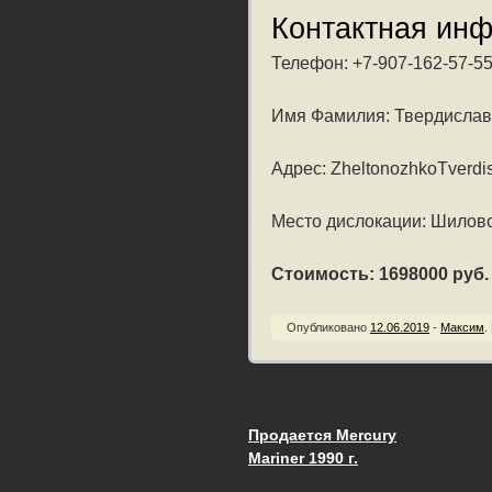
Контактная ин
Телефон: +7-907-162-57-5
Имя Фамилия: Твердисла
Адрес: ZheltonozhkoTverdis
Место дислокации: Шилово
Стоимость: 1698000 руб. /
Опубликовано
12.06.2019
-
Максим
.
Продается Mercury
Запись навигац
Mariner 1990 г.