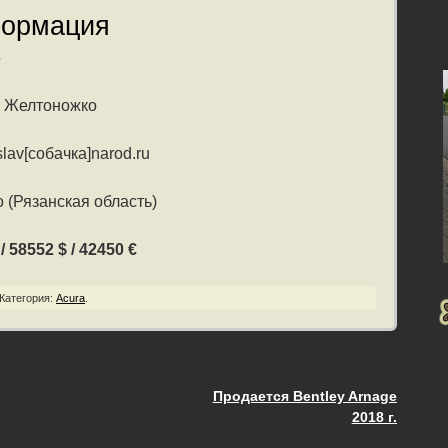
формация
5
в Желтоножко
lav[собачка]narod.ru
 (Рязанская область)
 58552 $ / 42450 €
Категория:
Acura
.
Продается Bentley Arnage
ия
2018 г.